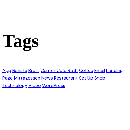
Tags
App
Barista
Brazil
Center Cafe Roth
Coffee
Email
Landing
Page
Mittagessen
News
Restaurant
Set Up
Shop
Technology
Video
WordPress