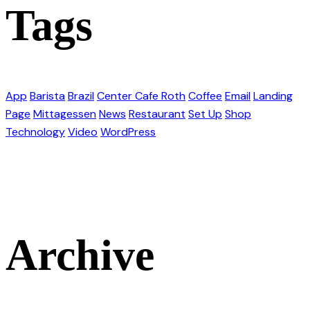
Tags
App
Barista
Brazil
Center Cafe Roth
Coffee
Email
Landing
Page
Mittagessen
News
Restaurant
Set Up
Shop
Technology
Video
WordPress
Archive