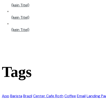
(kein Titel)
(kein Titel)
(kein Titel)
Tags
App
Barista
Brazil
Center Cafe Roth
Coffee
Email
Landing Pa