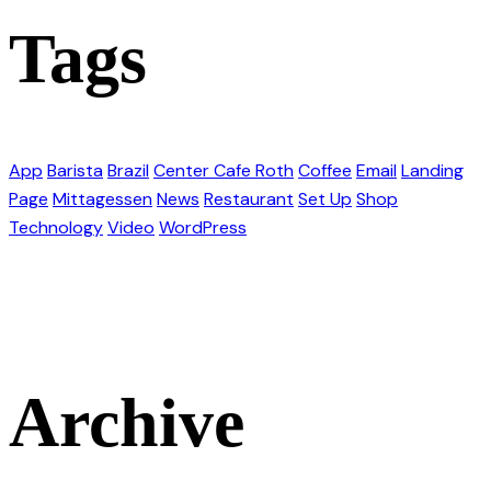
Tags
App
Barista
Brazil
Center Cafe Roth
Coffee
Email
Landing
Page
Mittagessen
News
Restaurant
Set Up
Shop
Technology
Video
WordPress
Archive